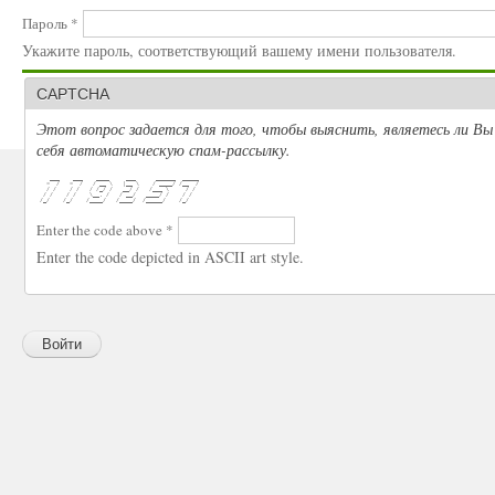
Пароль
*
Укажите пароль, соответствующий вашему имени пользователя.
CAPTCHA
Этот вопрос задается для того, чтобы выяснить, являетесь ли Вы 
себя автоматическую спам-рассылку.
    ___    ___    ____     ___      ______  _____
   <  /   <  /   / __ \   |__ \    / ____/ /__  /
   / /    / /   / /_/ /   __/ /   /___ \     / / 
  / /    / /    \__, /   / __/   ____/ /    / /  
 /_/    /_/    /____/   /____/  /_____/    /_/   
Enter the code above
*
Enter the code depicted in ASCII art style.